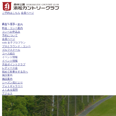
ご予約はこちら
会員ページ
友だち追加
料金・コンペ案内
料金・コンペ案内
コンペお申込み
予約について
会員ページ
with 女子プロプラン
プロとラウンド・コンペ
ゴルフスクール
コース紹介
イベント情報
イベント情報
月金ポイントクラブ
レディース会
初めて幹事をする方へ
施設案内
施設案内
シーズン花だより
フォトギャラリー
よくある質問
アクセス