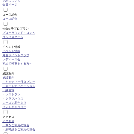
予約について
会員ページ
コース紹介
コース紹介
with女子プロプラン
プロとラウンド・コンペ
ゴルフスクール
イベント情報
イベント情報
月金ポイントクラブ
レディース会
初めて幹事をする方へ
施設案内
施設案内
・キャディー付きプレー
・カートナビゲーション
・練習場
・レストラン
・クラブハウス
シーズン花だより
フォトギャラリー
アクセス
アクセス
・車をご利用の場合
・新幹線をご利用の場合