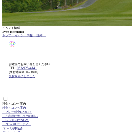
イベント情報
Event information
トップ
イベント情報
詳細
お電話でお問い合わせください
TEL.
053-925-4141
(受付時間 8:00～18:00)
受付を終了しました
料金・コンペ案内
料金・コンペ案内
・プレー料金について
・ご利用に際してのお願い
・レッスンについて
・コンペ&パーティー
コンペお申込み